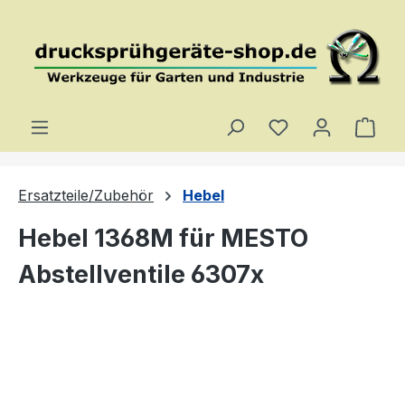
Zum Hauptinhalt springen
Du hast 0 Produ
Ware
Ersatzteile/Zubehör
Hebel
Hebel 1368M für MESTO
Abstellventile 6307x
Bildergalerie überspringen