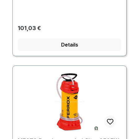
Regulärer Preis:
101,03 €
Details