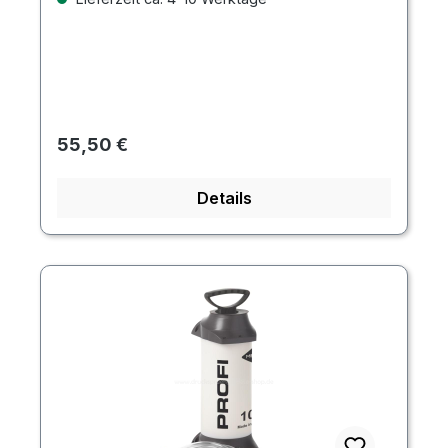
Regulärer Preis:
55,50 €
Details