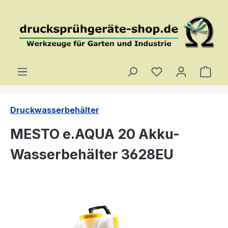
Zum Hauptinhalt springen
Du hast 0 Produ
Ware
Druckwasserbehälter
MESTO e.AQUA 20 Akku-
Wasserbehälter 3628EU
Bildergalerie überspringen