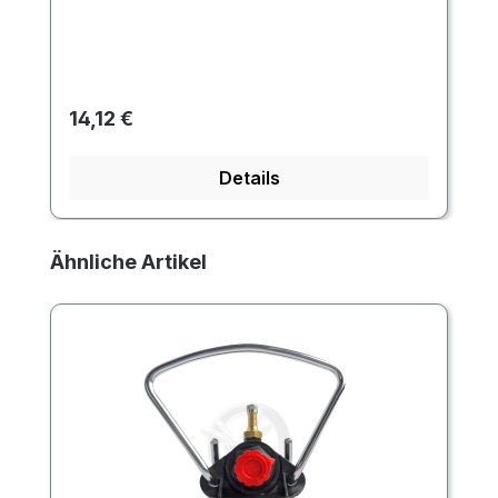
Regulärer Preis:
14,12 €
Details
Produktgalerie überspringen
Ähnliche Artikel