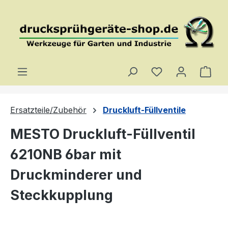
Zum Hauptinhalt springen
Du hast 0 Produ
Ware
Ersatzteile/Zubehör
Druckluft-Füllventile
MESTO Druckluft-Füllventil
6210NB 6bar mit
Druckminderer und
Steckkupplung