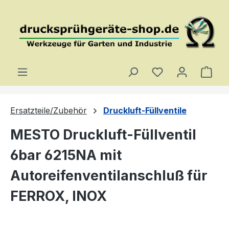
Zum Hauptinhalt springen
Du hast 0 Produ
Ware
Ersatzteile/Zubehör
Druckluft-Füllventile
MESTO Druckluft-Füllventil
6bar 6215NA mit
Autoreifenventilanschluß für
FERROX, INOX