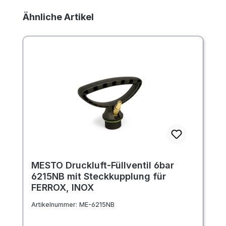
Produktgalerie überspringen
Ähnliche Artikel
MESTO Druckluft-Füllventil 6bar
6215NB mit Steckkupplung für
FERROX, INOX
Artikelnummer:
ME-6215NB