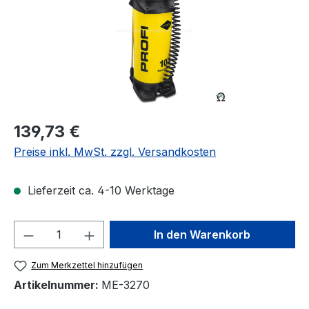
Regulärer Preis:
139,73 €
Preise inkl. MwSt. zzgl. Versandkosten
Lieferzeit ca. 4-10 Werktage
Produkt Anzahl: Gib den gewünschten We
In den Warenkorb
Zum Merkzettel hinzufügen
Artikelnummer:
ME-3270