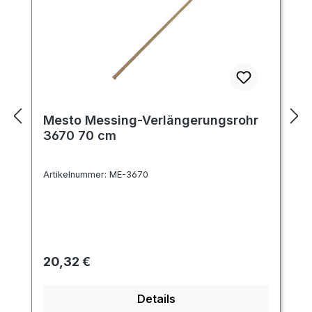
Mesto Messing-Verlängerungsrohr
3670 70 cm
Artikelnummer:
ME-3670
Regulärer Preis:
20,32 €
Details