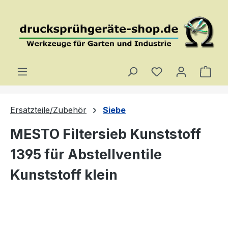
Zum Hauptinhalt springen
Du hast 0 Produ
Ware
Ersatzteile/Zubehör
Siebe
MESTO Filtersieb Kunststoff
1395 für Abstellventile
Kunststoff klein
Bildergalerie überspringen