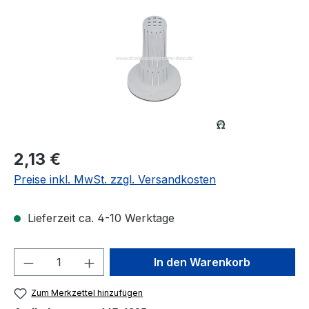
Regulärer Preis:
2,13 €
Preise inkl. MwSt. zzgl. Versandkosten
Lieferzeit ca. 4-10 Werktage
Produkt Anzahl: Gib den gewünschten We
In den Warenkorb
Zum Merkzettel hinzufügen