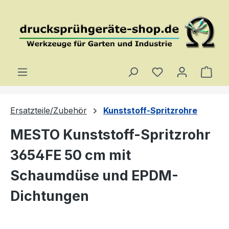
Zum Hauptinhalt springen
Du hast 0 Produ
Ware
Ersatzteile/Zubehör
Kunststoff-Spritzrohre
MESTO Kunststoff-Spritzrohr
3654FE 50 cm mit
Schaumdüse und EPDM-
Dichtungen