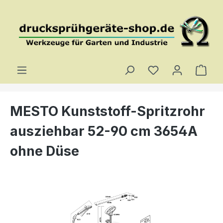
Zum Hauptinhalt springen
Du hast 0 Produ
Ware
MESTO Kunststoff-Spritzrohr
ausziehbar 52-90 cm 3654A
ohne Düse
Bildergalerie überspringen