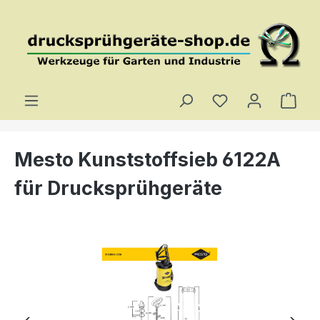
Zum Hauptinhalt springen
Du hast 0 Produ
Ware
Mesto Kunststoffsieb 6122A
für Drucksprühgeräte
Bildergalerie überspringen