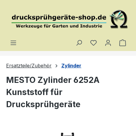
Zum Hauptinhalt springen
Du hast 0 Produ
Ware
Ersatzteile/Zubehör
Zylinder
MESTO Zylinder 6252A
Kunststoff für
Drucksprühgeräte
Bildergalerie überspringen