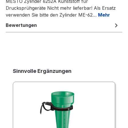
MESTO Zylinder 6252A Kunststoff für
Drucksprühgeräte Nicht mehr lieferbar! Als Ersatz
verwenden Sie bitte den Zylinder ME-62…
Mehr
Bewertungen
Produktgalerie überspringen
Sinnvolle Ergänzungen