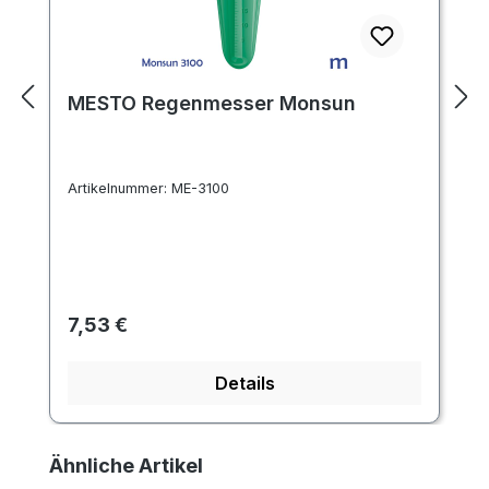
MESTO Regenmesser Monsun
Artikelnummer:
ME-3100
Regulärer Preis:
7,53 €
Details
Produktgalerie überspringen
Ähnliche Artikel