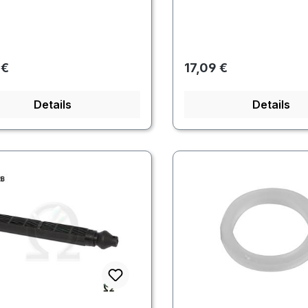
rer Preis:
Regulärer Preis:
 €
17,09 €
Details
Details