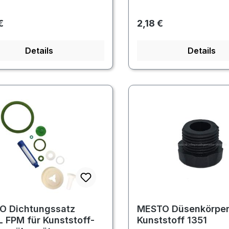
rer Preis:
Regulärer Preis:
€
2,18 €
Details
Details
O Dichtungssatz
MESTO Düsenkörpe
 FPM für Kunststoff-
Kunststoff 1351