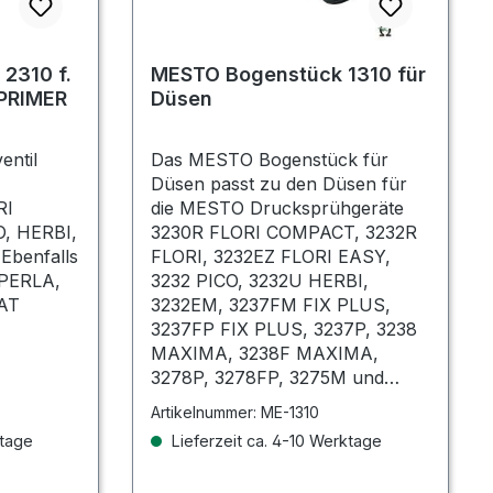
 2310 f.
MESTO Bogenstück 1310 für
 PRIMER
Düsen
entil
Das MESTO Bogenstück für
Düsen passt zu den Düsen für
RI
die MESTO Drucksprühgeräte
, HERBI,
3230R FLORI COMPACT, 3232R
Ebenfalls
FLORI, 3232EZ FLORI EASY,
 PERLA,
3232 PICO, 3232U HERBI,
AT
3232EM, 3237FM FIX PLUS,
3237FP FIX PLUS, 3237P, 3238
MAXIMA, 3238F MAXIMA,
3278P, 3278FP, 3275M und
3270. Beim Wechsel des MESTO
Artikelnummer:
ME-1310
Bogenstücks empfiehlt es sich
ktage
Lieferzeit ca. 4-10 Werktage
auch die Dichtung ME-1207 oder
ME-1207L zu erneuern.