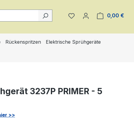
Du hast 0 Produkte auf 
0,00 €
Ware
e
Rückenspritzen
Elektrische Sprühgeräte
ühgerät 3237P PRIMER - 5
ier >>