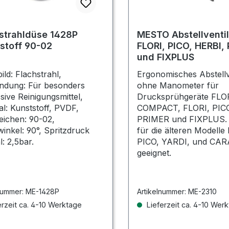
strahldüse 1428P
MESTO Abstellventil
stoff 90-02
FLORI, PICO, HERBI,
und FIXPLUS
ild: Flachstrahl,
Ergonomisches Abstellv
ndung: Für besonders
ohne Manometer für
sive Reinigungsmittel,
Drucksprühgeräte FLO
al: Kunststoff, PVDF,
COMPACT, FLORI, PICO
ichen: 90-02,
PRIMER und FIXPLUS. 
winkel: 90°, Spritzdruck
für die älteren Modelle
l: 2,5bar.
PICO, YARDI, und CAR
geeignet.
nummer:
ME-1428P
Artikelnummer:
ME-2310
rzeit ca. 4-10 Werktage
Lieferzeit ca. 4-10 Wer