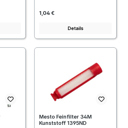
Regulärer Preis:
1,04 €
Details
r
Mesto Feinfilter 34M
Kunststoff 1395ND