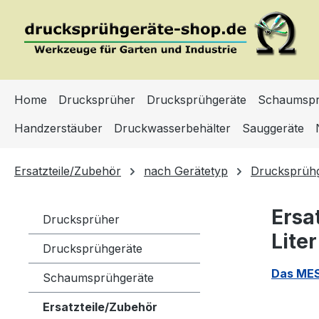
m Hauptinhalt springen
Zur Suche springen
Zur Hauptnavigation springen
Home
Drucksprüher
Drucksprühgeräte
Schaumspr
Handzerstäuber
Druckwasserbehälter
Sauggeräte
Ersatzteile/Zubehör
nach Gerätetyp
Drucksprüh
Ersa
Drucksprüher
Liter
Drucksprühgeräte
Das MES
Schaumsprühgeräte
Ersatzteile/Zubehör