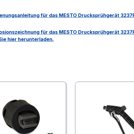
ienungsanleitung für das MESTO Drucksprühgerät 3237P
losionszeichnung für das MESTO Drucksprühgerät 3237P 
ie hier herunterladen.