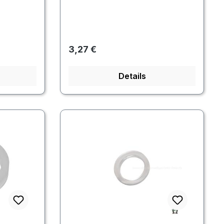
Regulärer Preis:
3,27 €
Details