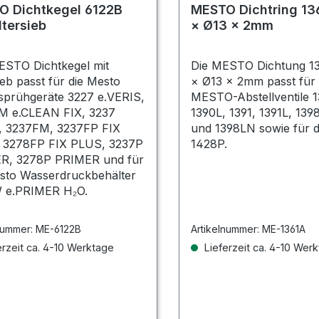
O Dichtkegel 6122B
MESTO Dichtring 13
ltersieb
× Ø13 × 2mm
ESTO Dichtkegel mit
Die MESTO Dichtung 1
sieb passt für die Mesto
× Ø13 × 2mm passt für 
sprühgeräte 3227 e.VERIS,
MESTO-Abstellventile 1
M e.CLEAN FIX, 3237
1390L, 1391, 1391L, 139
, 3237FM, 3237FP FIX
und 1398LN sowie für d
 3278FP FIX PLUS, 3237P
1428P.
R, 3278P PRIMER und für
sto Wasserdruckbehälter
 e.PRIMER H₂O.
nummer:
ME-6122B
Artikelnummer:
ME-1361A
rzeit ca. 4-10 Werktage
Lieferzeit ca. 4-10 Wer