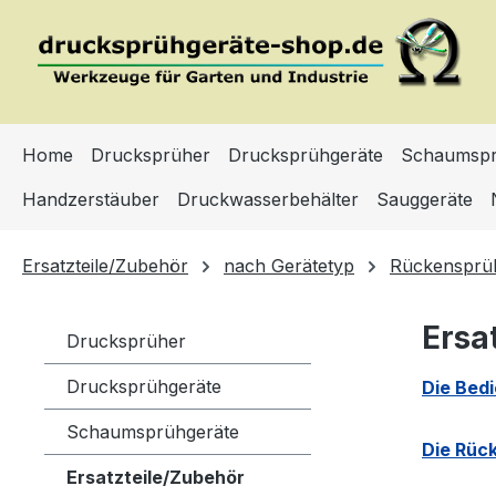
m Hauptinhalt springen
Zur Suche springen
Zur Hauptnavigation springen
Home
Drucksprüher
Drucksprühgeräte
Schaumspr
Handzerstäuber
Druckwasserbehälter
Sauggeräte
Ersatzteile/Zubehör
nach Gerätetyp
Rückensprü
Ersa
Drucksprüher
Drucksprühgeräte
Die Bed
Schaumsprühgeräte
Die Rück
Ersatzteile/Zubehör