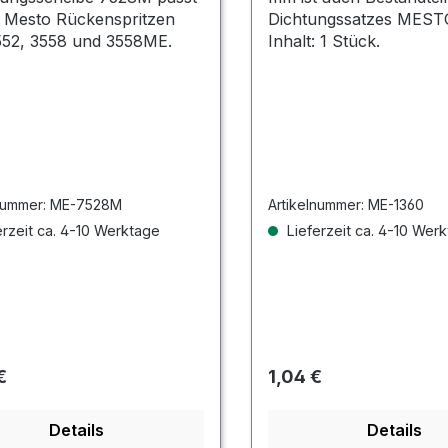
e Mesto Rückenspritzen
Dichtungssatzes MEST
552, 3558 und 3558ME.
Inhalt: 1 Stück.
nummer:
ME-7528M
Artikelnummer:
ME-1360
rzeit ca. 4-10 Werktage
Lieferzeit ca. 4-10 Wer
rer Preis:
Regulärer Preis:
€
1,04 €
Details
Details