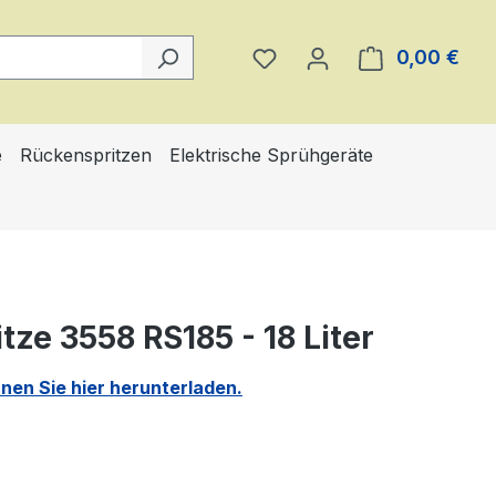
Du hast 0 Produkte auf 
0,00 €
Ware
e
Rückenspritzen
Elektrische Sprühgeräte
tze 3558 RS185 - 18 Liter
en Sie hier herunterladen.