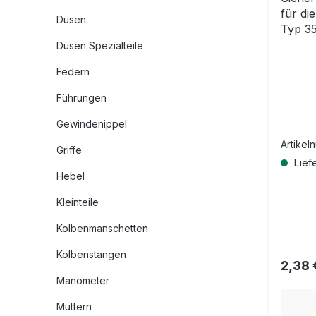
für di
Düsen
Typ 3
Düsen Spezialteile
Federn
Führungen
Gewindenippel
Artikel
Griffe
Liefe
Hebel
Kleinteile
Kolbenmanschetten
Kolbenstangen
Regulä
2,38 
Manometer
Muttern