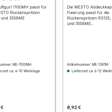
ftgurt 1100MH passt für
Die MESTO Abdeckkapp
ESTO Rückenspritzen
Fixierung passt für die
 und 3558ME
Rückenspritzen RS125,
und 3558ME..
nummer:
ME-1100MH
Artikelnummer:
ME-1381M
rzeit ca. 4-10 Werktage
Lieferzeit ca. 6-12 Wer
rer Preis:
Regulärer Preis:
 €
8,92 €