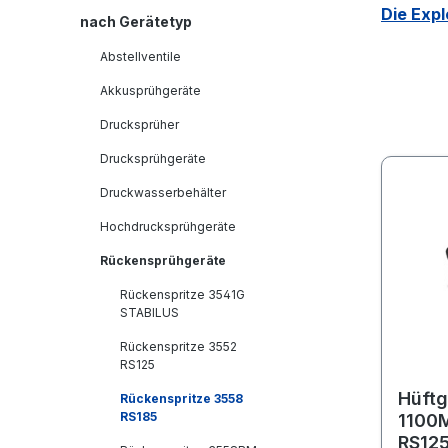
Die Expl
nach Gerätetyp
Abstellventile
Akkusprühgeräte
Drucksprüher
Drucksprühgeräte
Druckwasserbehälter
Hochdrucksprühgeräte
Rückensprühgeräte
Rückenspritze 3541G
STABILUS
Rückenspritze 3552
RS125
Hüftg
Rückenspritze 3558
RS185
1100M
RS125