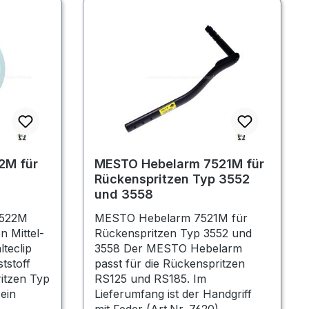
2M für
MESTO Hebelarm 7521M für
Rückenspritzen Typ 3552
und 3558
7522M
MESTO Hebelarm 7521M für
n Mittel-
Rückenspritzen Typ 3552 und
teclip
3558 Der MESTO Hebelarm
tstoff
passt für die Rückenspritzen
ritzen Typ
RS125 und RS185. Im
ein
Lieferumfang ist der Handgriff
mit Feder (Art.Nr. 7620)