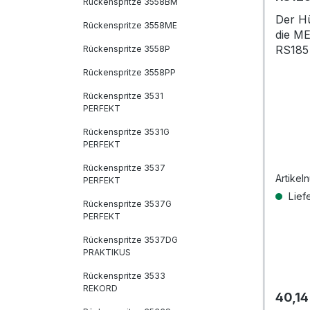
Rückenspritze 3558BM
Der Hü
Rückenspritze 3558ME
die M
RS185
Rückenspritze 3558P
Rückenspritze 3558PP
Rückenspritze 3531
PERFEKT
Rückenspritze 3531G
PERFEKT
Rückenspritze 3537
Artikel
PERFEKT
Liefe
Rückenspritze 3537G
PERFEKT
Rückenspritze 3537DG
PRAKTIKUS
Rückenspritze 3533
REKORD
Regulä
40,14