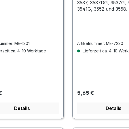
.
3537, 3537DG, 3537G, 
3541G, 3552 und 3558.
nummer:
ME-1301
Artikelnummer:
ME-7230
rzeit ca. 4-10 Werktage
Lieferzeit ca. 4-10 Wer
rer Preis:
Regulärer Preis:
€
5,65 €
Details
Details