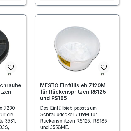
schraube
MESTO Einfüllsieb 7120M
itzen
für Rückenspritzen RS125
und RS185
be 7230
Das Einfüllsieb passt zum
für die
Schraubdeckel 7119M für
e 3531,
Rückenspritzen RS125, RS185
33S,
und 3558ME.