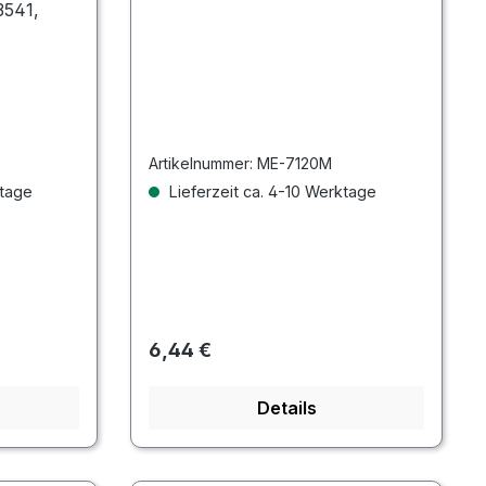
3541,
Artikelnummer:
ME-7120M
ktage
Lieferzeit ca. 4-10 Werktage
Regulärer Preis:
6,44 €
Details