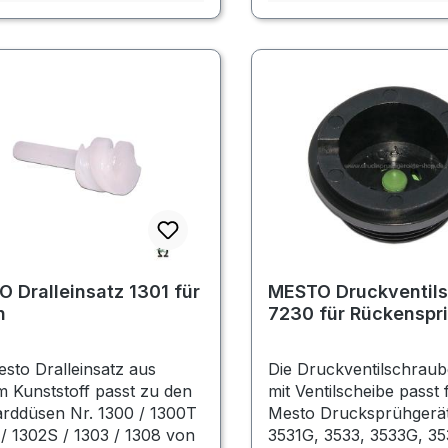
 Dralleinsatz 1301 für
MESTO Druckventil
n
7230 für Rückenspr
sto Dralleinsatz aus
Die Druckventilschrau
 Kunststoff passt zu den
mit Ventilscheibe passt 
rddüsen Nr. 1300 / 1300T
Mesto Drucksprühgerät
 / 1302S / 1303 / 1308 von
3531G, 3533, 3533G, 35