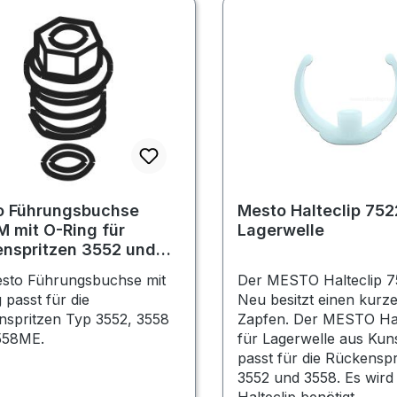
o Führungsbuchse
Mesto Halteclip 752
 mit O-Ring für
Lagerwelle
nspritzen 3552 und
esto Führungsbuchse mit
Der MESTO Halteclip 
 passt für die
Neu besitzt einen kurze
spritzen Typ 3552, 3558
Zapfen. Der MESTO Hal
558ME.
für Lagerwelle aus Kuns
passt für die Rückensp
3552 und 3558. Es wird 
Halteclip benötigt.