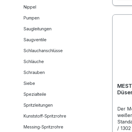
Nippel
Pumpen
Saugleitungen
Saugventile
Schlauchanschlüsse
Schläuche
Schrauben
Siebe
MESTO
Düse
Spezialteile
Spritzleitungen
Der Me
weißem
Kunststoff-Spritzrohre
Standa
Messing-Spritzrohre
/ 1302