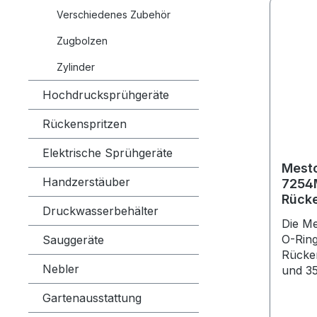
Verschiedenes Zubehör
Zugbolzen
Zylinder
Hochdrucksprühgeräte
Rückenspritzen
Elektrische Sprühgeräte
Mest
Handzerstäuber
7254M
Rücke
Druckwasserbehälter
3558
Die M
O-Ring
Sauggeräte
Rücken
Nebler
und 3
Gartenausstattung