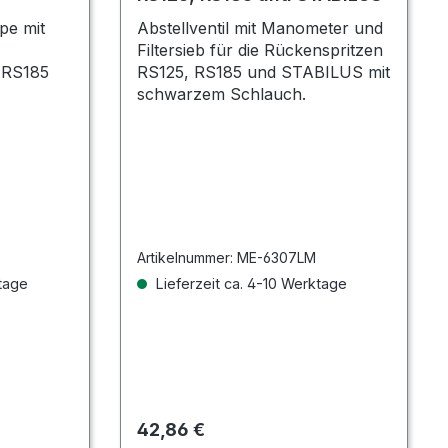
e mit
Abstellventil mit Manometer und
Filtersieb für die Rückenspritzen
 RS185
RS125, RS185 und STABILUS mit
schwarzem Schlauch.
Artikelnummer:
ME-6307LM
ktage
Lieferzeit ca. 4-10 Werktage
Regulärer Preis:
42,86 €