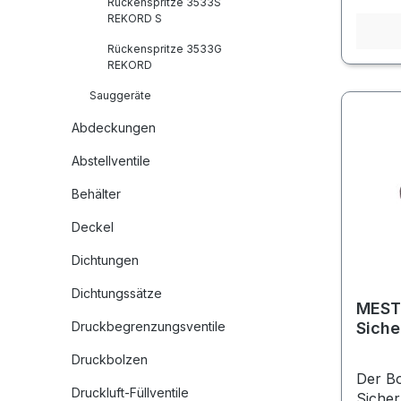
Rückenspritze 3533S
REKORD S
Rückenspritze 3533G
REKORD
Sauggeräte
Abdeckungen
Abstellventile
Behälter
Deckel
Dichtungen
Dichtungssätze
MEST
Druckbegrenzungsventile
Sich
Druckbolzen
Der Bo
Druckluft-Füllventile
Siche