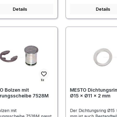
Details
Details
O Bolzen mit
MESTO Dichtungsri
erungsscheibe 7528M
Ø15 × Ø11 × 2 mm
lzen mit
Der Dichtungsring Ø15 
rungsscheibe 7528M passt
mm ist auch Bestandteil