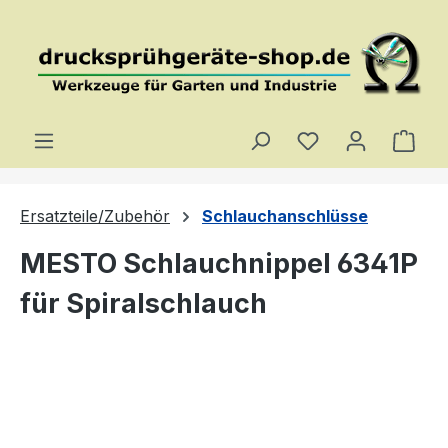
Zum Hauptinhalt springen
Du hast 0 Produ
Ware
Ersatzteile/Zubehör
Schlauchanschlüsse
MESTO Schlauchnippel 6341P
für Spiralschlauch
Bildergalerie überspringen