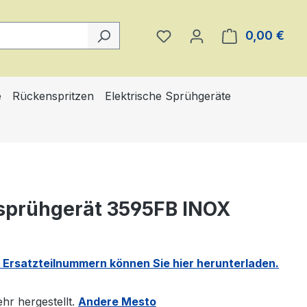
Du hast 0 Produkte auf 
0,00 €
Ware
e
Rückenspritzen
Elektrische Sprühgeräte
ksprühgerät 3595FB INOX
 Ersatzteilnummern können Sie hier herunterladen.
r hergestellt.
Andere Mesto