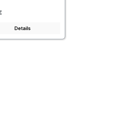
rer Preis:
€
Details