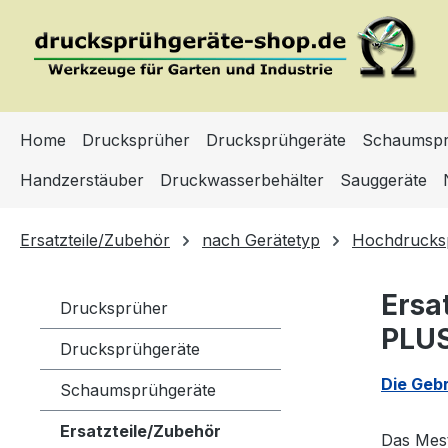
m Hauptinhalt springen
Zur Suche springen
Zur Hauptnavigation springen
Home
Drucksprüher
Drucksprühgeräte
Schaumspr
Handzerstäuber
Druckwasserbehälter
Sauggeräte
Ersatzteile/Zubehör
nach Gerätetyp
Hochdrucks
Ersa
Drucksprüher
PLUS
Drucksprühgeräte
Die Geb
Schaumsprühgeräte
Ersatzteile/Zubehör
Das Mes