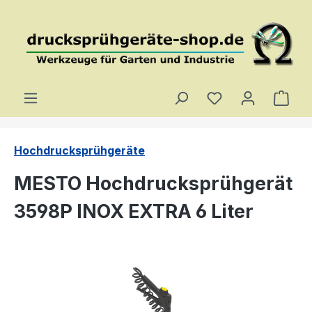
Zum Hauptinhalt springen
Du hast 0 Produ
Ware
Hochdrucksprühgeräte
MESTO Hochdrucksprühgerät
3598P INOX EXTRA 6 Liter
Bildergalerie überspringen