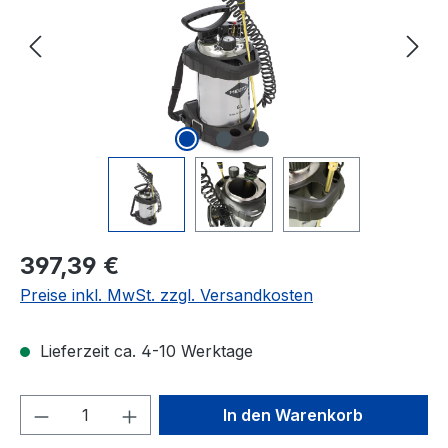
Regulärer Preis:
397,39 €
Preise inkl. MwSt. zzgl. Versandkosten
Lieferzeit ca. 4-10 Werktage
Produkt Anzahl: Gib den gewünschten We
In den Warenkorb