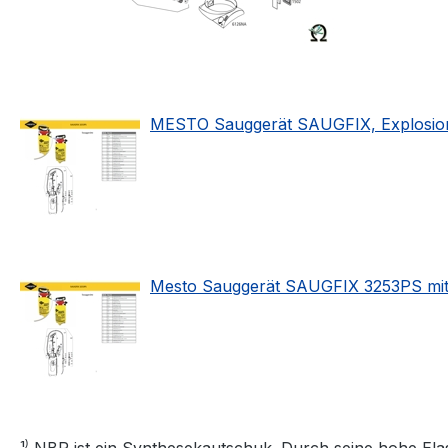
MESTO Sauggerät SAUGFIX, Explosionsze
Mesto Sauggerät SAUGFIX 3253PS mit SK