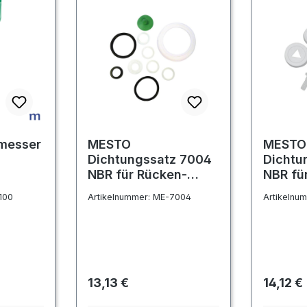
messer
MESTO
MESTO
Dichtungssatz 7004
Dichtu
NBR für Rücken-
NBR fü
Sprühgeräte
Drucks
100
Artikelnummer:
ME-7004
Artikelnu
PERFEKT, STABILUS
und PRAKTIKUS
Regulärer Preis:
Regulär
13,13 €
14,12 €