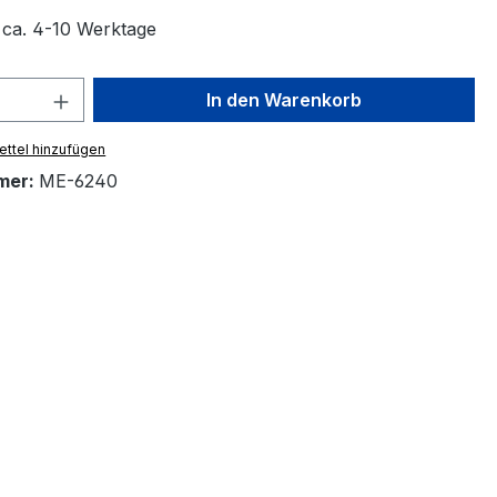
t ca. 4-10 Werktage
 Anzahl: Gib den gewünschten Wert ein 
In den Warenkorb
ttel hinzufügen
mer:
ME-6240