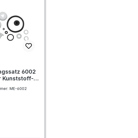
ngssatz 6002
r Kunststoff-
prühgeräte
mmer:
ME-6002
er Preis: