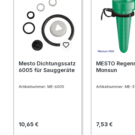
Mesto Dichtungssatz
MESTO Regen
6005 für Sauggeräte
Monsun
Artikelnummer:
ME-6005
Artikelnummer:
ME-3
Regulärer Preis:
Regulärer Preis:
10,65 €
7,53 €