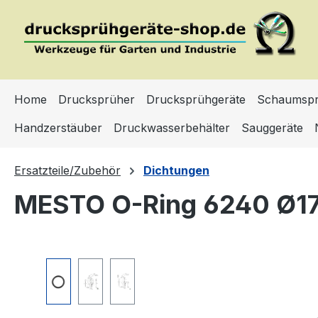
m Hauptinhalt springen
Zur Suche springen
Zur Hauptnavigation springen
Home
Drucksprüher
Drucksprühgeräte
Schaumspr
Handzerstäuber
Druckwasserbehälter
Sauggeräte
Ersatzteile/Zubehör
Dichtungen
MESTO O-Ring 6240 Ø17
Bildergalerie überspringen