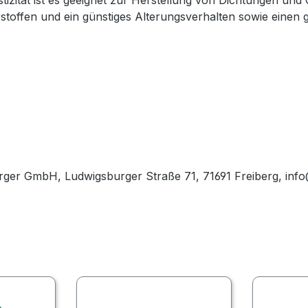
tizität ist es geeignet zur Herstellung von Dichtungen und 
toffen und ein günstiges Alterungsverhalten sowie einen 
rger GmbH, Ludwigsburger Straße 71, 71691 Freiberg, inf