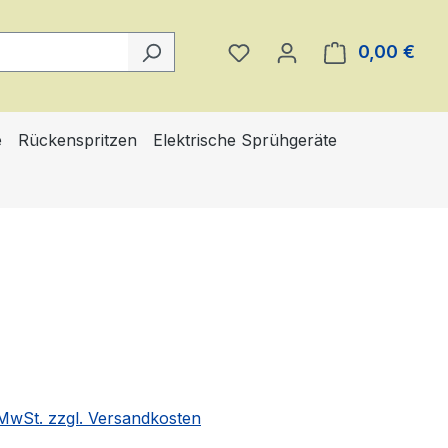
Du hast 0 Produkte auf 
0,00 €
Ware
e
Rückenspritzen
Elektrische Sprühgeräte
eis:
. MwSt. zzgl. Versandkosten