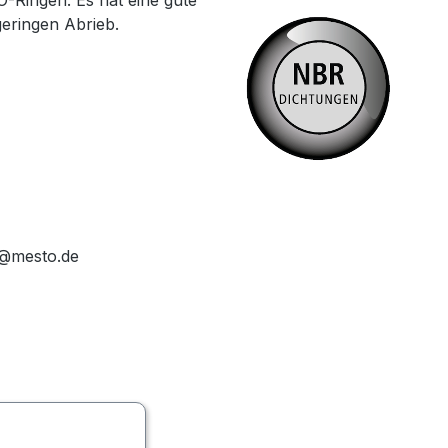
O-Ringen. Es hat eine gute
geringen Abrieb.
o@mesto.de